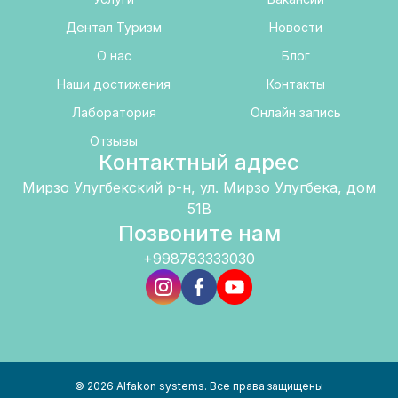
Дентал Туризм
Новости
О нас
Блог
Наши достижения
Контакты
Лаборатория
Онлайн запись
Отзывы
Контактный адрес
Мирзо Улугбекский р-н, ул. Мирзо Улугбека, дом
51B
Позвоните нам
+998783333030
©
2026
Alfakon systems.
Все права защищены