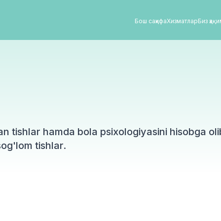
Бош саҳифа
Хизматлар
Биз ҳақ
 tishlar hamda bola psixologiyasini hisobga olib
og'lom tishlar.