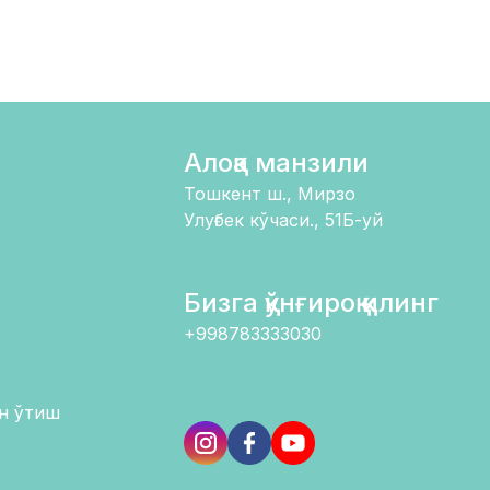
Алоқа манзили
Тошкент ш., Мирзо
Улуғбек кўчаси., 51Б-уй
Бизга қўнғироқ қилинг
+998783333030
н ўтиш