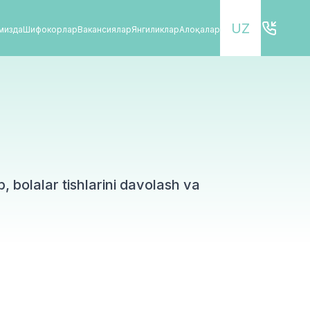
UZ
имизда
Шифокорлар
Вакансиялар
Янгиликлар
Алоқалар
, bolalar tishlarini davolash va