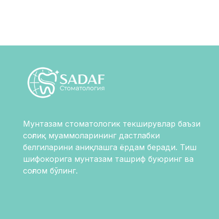
Мунтазам стоматологик текширувлар баъзи
соғлиқ муаммоларининг дастлабки
белгиларини аниқлашга ёрдам беради. Тиш
шифокорига мунтазам ташриф буюринг ва
соғлом бўлинг.