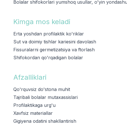
Bolalar shifokorlari yumshoq usullar, o'yin yondashuvi
Kimga mos keladi
Erta yoshdan profilaktik ko'riklar
Sut va doimiy tishlar kariesini davolash
Fissuralarni germetizatsiya va ftorlash
Shifokordan qo'rqadigan bolalar
Afzalliklari
Qo'rquvsiz do'stona muhit
Tajribali bolalar mutaxassislari
Profilaktikaga urg'u
Xavfsiz materiallar
Gigiyena odatini shakllantirish