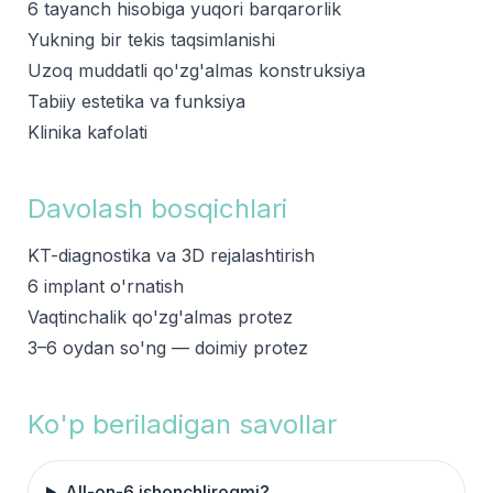
6 tayanch hisobiga yuqori barqarorlik
Yukning bir tekis taqsimlanishi
Uzoq muddatli qo'zg'almas konstruksiya
Tabiiy estetika va funksiya
Klinika kafolati
Davolash bosqichlari
KT-diagnostika va 3D rejalashtirish
6 implant o'rnatish
Vaqtinchalik qo'zg'almas protez
3–6 oydan so'ng — doimiy protez
Ko'p beriladigan savollar
All-on-6 ishonchliroqmi?