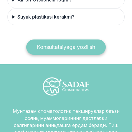
Suyak plastikasi kerakmi?
Konsultatsiyaga yozilish
Мунтазам стоматологик текширувлар баъзи
соғлиқ муаммоларининг дастлабки
белгиларини аниқлашга ёрдам беради. Тиш