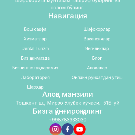
шифокорига мунтазам ташриф буюринг ва
соғлом бўлинг.
Навигация
Бош саҳифа
Шифокорлар
Хизматлар
Вакансиялар
Dental Turizm
Янгиликлар
Биз ҳақимизда
Блог
Бизнинг ютуқларимиз
Алоқалар
Лаборатория
Онлайн рўйхатдан ўтиш
Шарҳлар
Алоқа манзили
Тошкент ш., Мирзо Улуғбек кўчаси., 51Б-уй
Бизга қўнғироқ қилинг
+998783333030